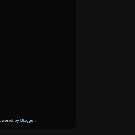
red by
Blogger
.