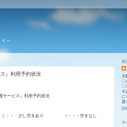
日々～
自
ビス』利用予約状況
大
〇ホ
〇
ぞ
護サービス』利用予約状況
に
是
詳
△・・・少し空きあり ×・・・空きなし
カ