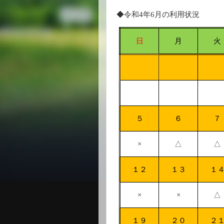
◆令和
4
年
6
月の利用状況
日
月
火
５
６
７
×
△
△
１２
１３
１
×
×
△
１９
２０
２