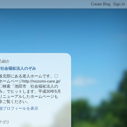
己紹介
社会福祉法人のぞみ
阪北部にある老人ホームです。〇
ームページhttp://nozomi-care.jp/
〇検索「池田市 社会福祉法人の
み」でヒットします。平成30年5月
リニューアルしたホームページも
非ご覧ください。
細プロフィールを表示
テゴリ