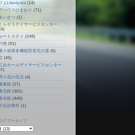
ェLitenlycka
(14)
アハウスひまわり
(71)
あいさつ
(1)
くらそうデイサービスセンター
10)
ョートステイ
(248)
の他
(91)
護小規模多機能型居宅介護
(6)
立
(45)
江台ホールデイサービスセンター
07)
西小花の生活
(4)
養東館
(27)
養北館
(301)
養本館
(440)
百合診療所
(1)
ログ アーカイブ