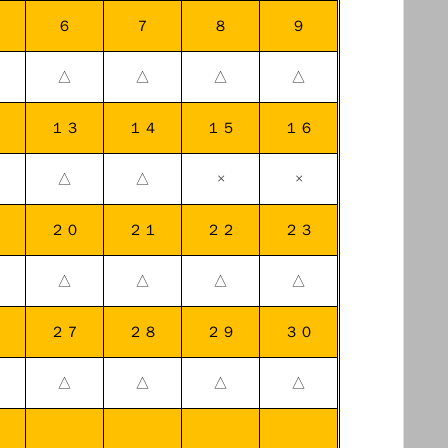
６
７
８
９
△
△
△
△
２
１３
１４
１５
１６
△
△
×
×
９
２０
２１
２２
２３
△
△
△
△
６
２７
２８
２９
３０
△
△
△
△