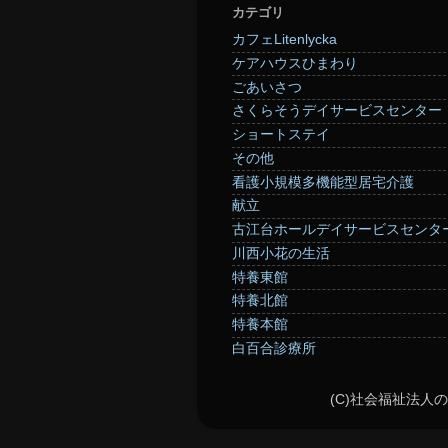
カテゴリ
カフェLitenlycka
ケアハウスひまわり
ごあいさつ
さくらそうデイサービスセンター
ショートステイ
その他
看護小規模多機能型居宅介護
献立
古江台ホールデイサービスセンタ
川西小花の生活
特養東館
特養北館
特養本館
白百合診療所
(C)社会福祉法人の