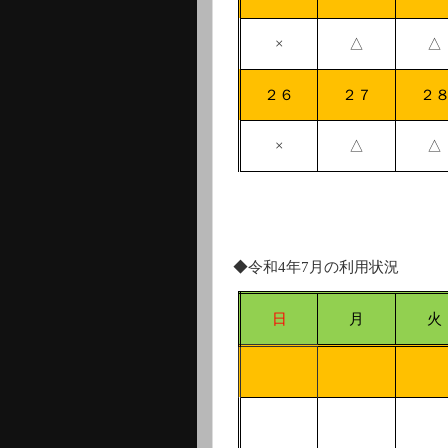
×
△
△
２６
２７
２
×
△
△
◆令和
4
年
7
月の利用状況
日
月
火