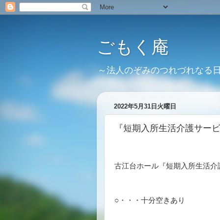
ごもく庵
～法人のぞみのつれづれなる
2022年5月31日火曜日
『短期入所生活介護サー
古江台ホール『短期入所生活介
○・・・十分空きあり 