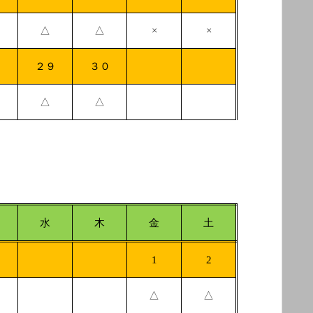
△
△
×
×
８
２９
３０
△
△
水
木
金
土
1
2
△
△