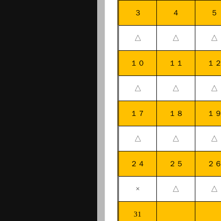
３
４
５
△
△
△
１０
１１
１
△
△
△
１７
１８
１
△
△
△
２４
２５
２
×
△
△
31