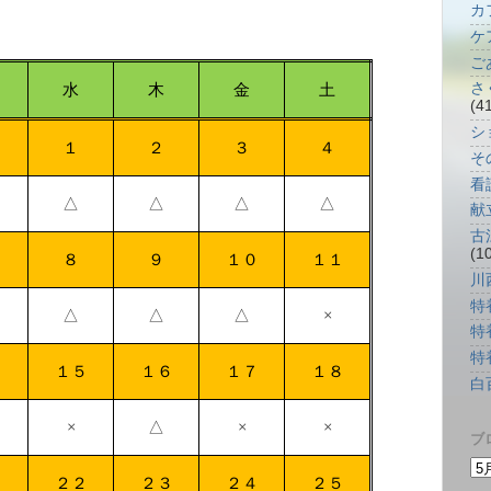
カフ
ケ
ご
さ
水
木
金
土
(4
シ
１
２
３
４
そ
看
△
△
△
△
献
古
(1
８
９
１０
１１
川
特
△
△
△
×
特
特
４
１５
１６
１７
１８
白
×
△
×
×
ブ
１
２２
２３
２４
２５