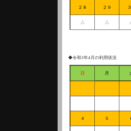
２８
２９
△
△
◆令和
3
年
4
月の利用状況
日
月
４
５