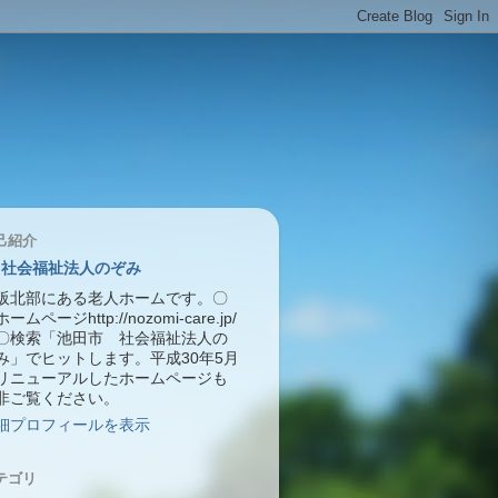
己紹介
社会福祉法人のぞみ
阪北部にある老人ホームです。〇
ームページhttp://nozomi-care.jp/
〇検索「池田市 社会福祉法人の
み」でヒットします。平成30年5月
リニューアルしたホームページも
非ご覧ください。
細プロフィールを表示
テゴリ