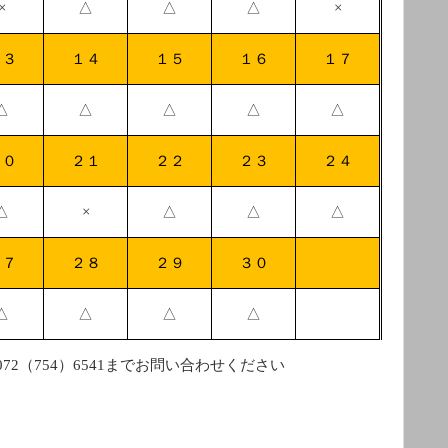
×
△
△
△
×
１３
１４
１５
１６
１７
△
△
△
△
△
２０
２１
２２
２３
２４
△
×
△
△
△
２７
２８
２９
３０
△
△
△
△
072
（
754
）
6541
までお問い合わせください