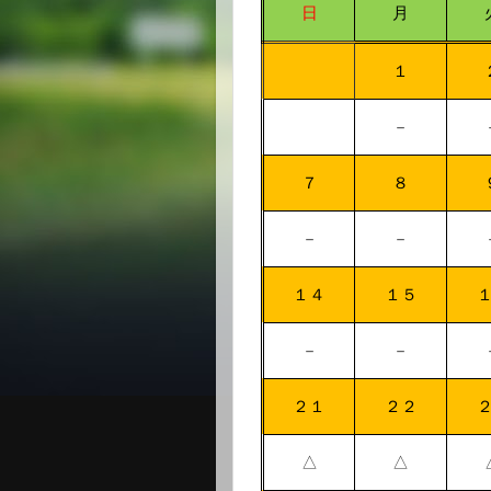
日
月
１
－
７
８
－
－
１４
１５
－
－
２１
２２
△
△