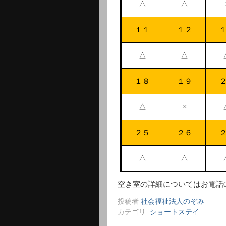
△
△
１１
１２
△
△
１８
１９
△
×
２５
２６
△
△
空き室の詳細についてはお電話
投稿者
社会福祉法人のぞみ
カテゴリ:
ショートステイ