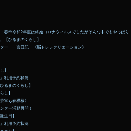
・春🌸令和2年度は終始コロナウィルスでしたがそんな中でもやっぱり「春
。【ひるまのくらし】
ター 一言日記 《脳トレレクリエーション》
し】
』利用予約状況
ひるまのくらし】
らし】
茶室も春模様》
ンター活動再開！
誕生日】
』利用予約状況