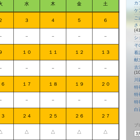
カフ
火
水
木
金
土
ケ
ご
２
３
４
５
６
さ
(4
－
－
－
－
－
シ
そ
９
１０
１１
１２
１３
看
献
古
－
－
－
－
－
(1
川
１６
１７
１８
１９
２０
特
特
－
－
－
－
－
特
白
２３
２４
２５
２６
２７
ブ
△
△
△
△
△