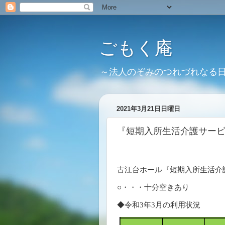
ごもく庵
～法人のぞみのつれづれなる
2021年3月21日日曜日
『短期入所生活介護サー
古江台ホール『短期入所生活介
○・・・十分空きあり 
◆令和
3
年
3
月の利用状況