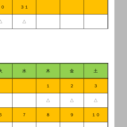
３０
３１
△
△
火
水
木
金
土
１
２
３
△
△
△
６
７
８
９
１０