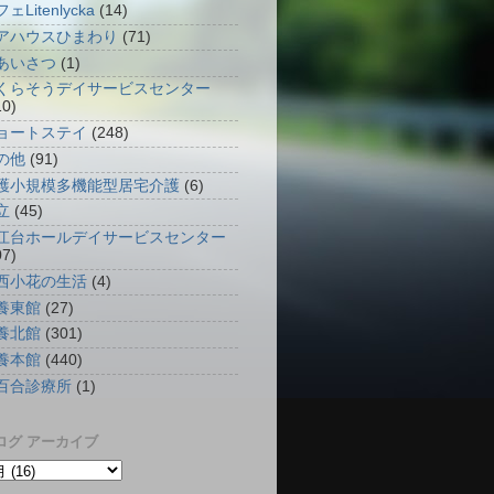
ェLitenlycka
(14)
アハウスひまわり
(71)
あいさつ
(1)
くらそうデイサービスセンター
10)
ョートステイ
(248)
の他
(91)
護小規模多機能型居宅介護
(6)
立
(45)
江台ホールデイサービスセンター
07)
西小花の生活
(4)
養東館
(27)
養北館
(301)
養本館
(440)
百合診療所
(1)
ログ アーカイブ