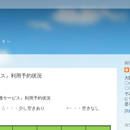
日々～
自
ビス』利用予約状況
大
〇ホ
〇
ぞ
護サービス』利用予約状況
に
是
△・・・少し空きあり ×・・・空きなし
詳
カ